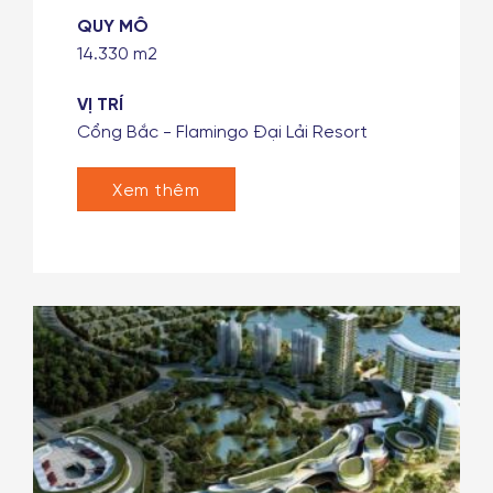
QUY MÔ
92.233 m2
VỊ TRÍ
Phường Vĩnh Niệm, quận Lê Chân, thành
phố Hải Phòng (Chân cầu đường World
bank)
Xem thêm