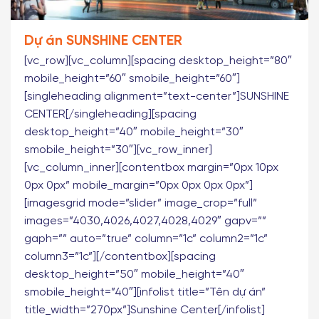
Dự án SUNSHINE CENTER
[vc_row][vc_column][spacing desktop_height=”80″
mobile_height=”60″ smobile_height=”60″]
[singleheading alignment=”text-center”]SUNSHINE
CENTER[/singleheading][spacing
desktop_height=”40″ mobile_height=”30″
smobile_height=”30″][vc_row_inner]
[vc_column_inner][contentbox margin=”0px 10px
0px 0px” mobile_margin=”0px 0px 0px 0px”]
[imagesgrid mode=”slider” image_crop=”full”
images=”4030,4026,4027,4028,4029″ gapv=””
gaph=”” auto=”true” column=”1c” column2=”1c”
column3=”1c”][/contentbox][spacing
desktop_height=”50″ mobile_height=”40″