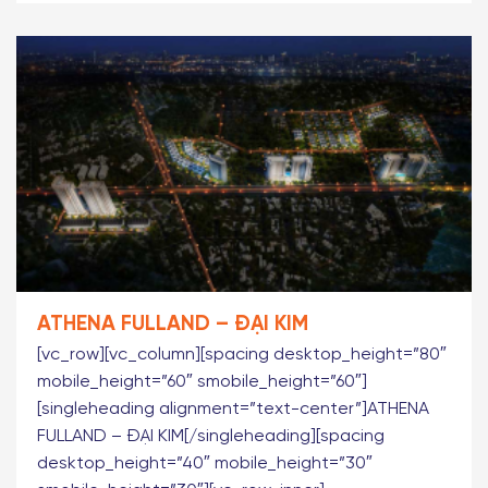
ATHENA FULLAND – ĐẠI KIM
[vc_row][vc_column][spacing desktop_height=”80″
mobile_height=”60″ smobile_height=”60″]
[singleheading alignment=”text-center”]ATHENA