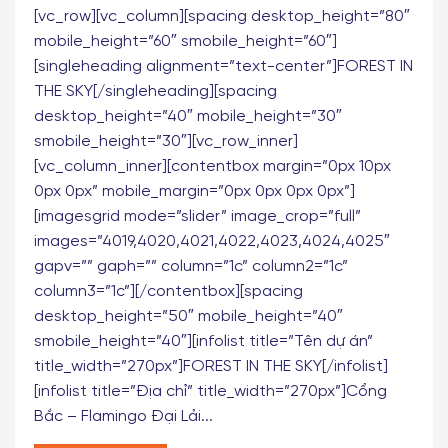
FOREST IN THE SKY
[vc_row][vc_column][spacing desktop_height=”80″
mobile_height=”60″ smobile_height=”60″]
[singleheading alignment=”text-center”]FOREST IN
THE SKY[/singleheading][spacing
desktop_height=”40″ mobile_height=”30″
smobile_height=”30″][vc_row_inner]
[vc_column_inner][contentbox margin=”0px 10px
0px 0px” mobile_margin=”0px 0px 0px 0px”]
[imagesgrid mode=”slider” image_crop=”full”
images=”4019,4020,4021,4022,4023,4024,4025″
gapv=”” gaph=”” column=”1c” column2=”1c”
column3=”1c”][/contentbox][spacing
desktop_height=”50″ mobile_height=”40″
smobile_height=”40″][infolist title=”Tên dự án”
title_width=”270px”]FOREST IN THE SKY[/infolist]
[infolist title=”Địa chỉ” title_width=”270px”]Cổng