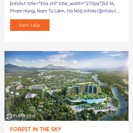
smobile_height=”40″][infolist title=”Tên dự án”
title_width=”270px”]Sunshine Center[/infolist]
[infolist title=”Địa chỉ” title_width=”270px”]Số 16,
Phạm Hùng, Nam Từ Liêm, Hà Nội[/infolist][infolist...
Xem tiếp