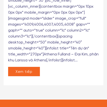
FULLAND – ĐẠI KIM[/singleheading][spacing
desktop_height=”40″ mobile_height=”30″
smobile_height=”30″][vc_row_inner]
[vc_column_inner][contentbox margin=”0px 10px
0px 0px” mobile_margin=”0px 0px 0px 0px”]
[imagesgrid mode=”slider” image_crop=”full”
images=”4009,4006,4007,4005,4008″ gapv=””
gaph=”” auto=”true” column=”1c” column2=”1c”
column3=”1c”][/contentbox][spacing
desktop_height=”50″ mobile_height=”40″
smobile_height=”40″][infolist title=”Tên dự án”
title_width=”270px”]Athena Fulland – Đại Kim, phân
khu Larissa và Athens[/infolist][infolist...
Xem tiếp