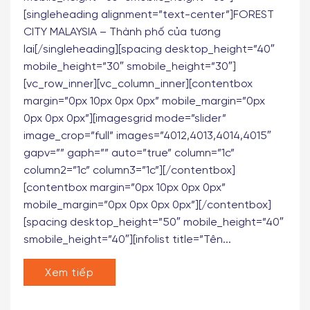
[vc_row][vc_column][spacing desktop_height=”80″
mobile_height=”60″ smobile_height=”60″]
[singleheading alignment=”text-center”]FOREST
CITY MALAYSIA – Thành phố của tương
lai[/singleheading][spacing desktop_height=”40″
mobile_height=”30″ smobile_height=”30″]
[vc_row_inner][vc_column_inner][contentbox
margin=”0px 10px 0px 0px” mobile_margin=”0px
0px 0px 0px”][imagesgrid mode=”slider”
image_crop=”full” images=”4012,4013,4014,4015″
gapv=”” gaph=”” auto=”true” column=”1c”
column2=”1c” column3=”1c”][/contentbox]
[contentbox margin=”0px 10px 0px 0px”
mobile_margin=”0px 0px 0px 0px”][/contentbox]
[spacing desktop_height=”50″ mobile_height=”40″
smobile_height=”40″][infolist title=”Tên...
Xem tiếp