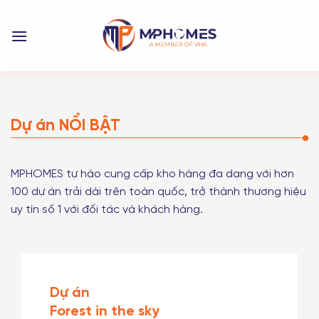
Bỏ
qua
nội
dung
Dự án NỔI BẬT
MPHOMES tự hào cung cấp kho hàng đa dạng với hơn
100 dự án trải dài trên toàn quốc, trở thành thương hiệu
uy tín số 1 với đối tác và khách hàng.
Dự án
Làng Việt kiều Quốc tế