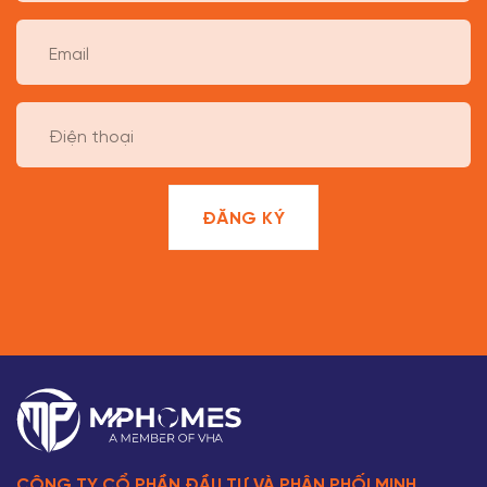
CÔNG TY CỔ PHẦN ĐẦU TƯ VÀ PHÂN PHỐI MINH