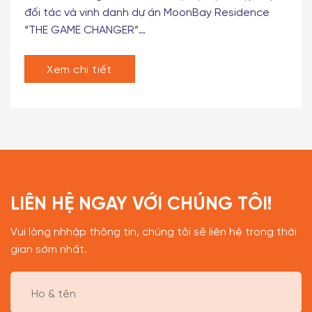
đối tác và vinh danh dự án MoonBay Residence
“THE GAME CHANGER”…
Xem chi tiết
LIÊN HỆ NGAY VỚI CHÚNG TÔI!
Vui lòng nhhập thông tin, chúng tôi sẽ liên hệ trong thời
gian sớm nhất.