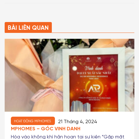
BÀI LIÊN QUAN
21 Tháng 4, 2024
HOẠT ĐỘNG MPHOMES
MPHOMES – GÓC VINH DANH
Hòa vào không khí hân hoan tại sự kiện “Gặp mặt