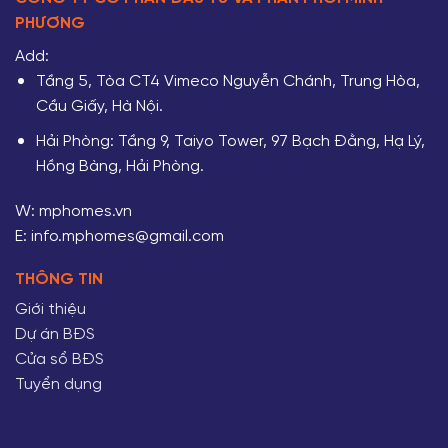
PHƯƠNG
Add:
Tầng 5, Tòa CT4 Vimeco Nguyễn Chánh, Trung Hòa,
Cầu Giấy, Hà Nội.
Hải Phòng: Tầng 9, Taiyo Tower, 97 Bạch Đằng, Hạ Lý,
Hồng Bàng, Hải Phòng.
W:
mphomes.vn
E:
info.mphomes@gmail.com
THÔNG TIN
Giới thiệu
Dự án BĐS
Cửa sổ BĐS
Tuyển dụng